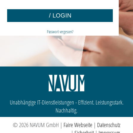
Passwort vergessen?
Unabhängige IT-Dienstleistungen - Effizient. Leistungsstark.
Nachhaltig.
© 2026 NAVUM GmbH |
Faire Webseite
|
Datenschutz
|
Sicherheit
|
Impressum